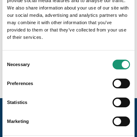
vous l’aurez compris, il y a tout ce dont vous avez besoin
provide social media features and to analyse our traffic.
pour préparer de bons petits plats !
We also share information about your use of our site with
our social media, advertising and analytics partners who
Kontaktinformationen
may combine it with other information that you’ve
provided to them or that they’ve collected from your use
Grand'Rue 9
1009 Pully
of their services.
0217110484
leprieure@epicerieslocales.ch
Consent
Necessary
Selection
Preferences
Statistics
Marketing