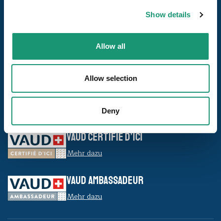
Show details
Unsere Seiten
Allow all
Die Reiseziele
Uns folgen
Allow selection
Deny
Unsere Siegel
VAUD CERTIFIÉ D’ICI
Mehr dazu
VAUD AMBASSADEUR
Mehr dazu