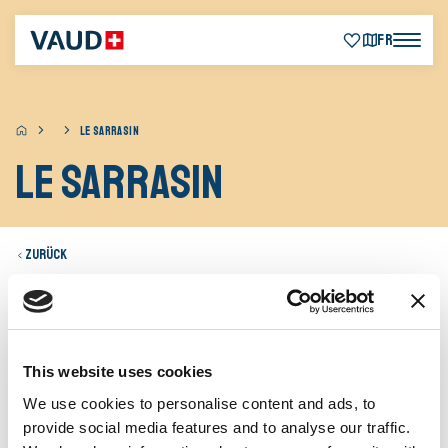
FR
LE SARRASIN
Le Sarrasin
Zurück
Boutique alimentation, propose une large paletter de
produits du terroir, d'articles de fabrication artisanale. de
This website uses cookies
plateaux de fromage et de paniers garnis Horaires
We use cookies to personalise content and ads, to
d'ouverture : du mardi au vendredi de 9h00 à 12h00 et de
16h00 à 18h30 et le samedi de 8h00 à 12h00
provide social media features and to analyse our traffic.