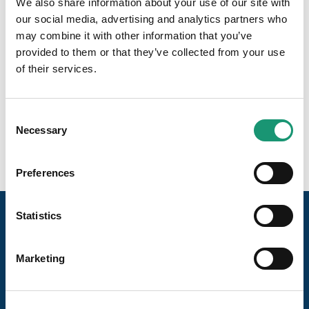
We also share information about your use of our site with
our social media, advertising and analytics partners who
Kontaktinformationen
may combine it with other information that you’ve
Grand'Rue 9
provided to them or that they’ve collected from your use
1522 Lucens
of their services.
021 906 88 58
la.sarrasine@bluewin.ch
Consent
Necessary
Selection
Preferences
Statistics
Marketing