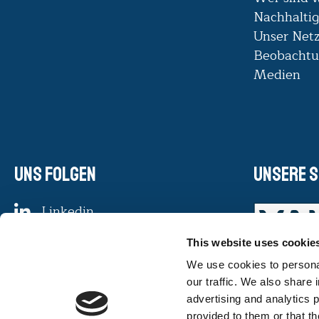
Nachhaltig
Unser Net
Beobachtu
Medien
Uns folgen
Unsere S
Linkedin
Facebook
This website uses cookie
Instagram
We use cookies to personal
Youtube
our traffic. We also share 
advertising and analytics 
provided to them or that th