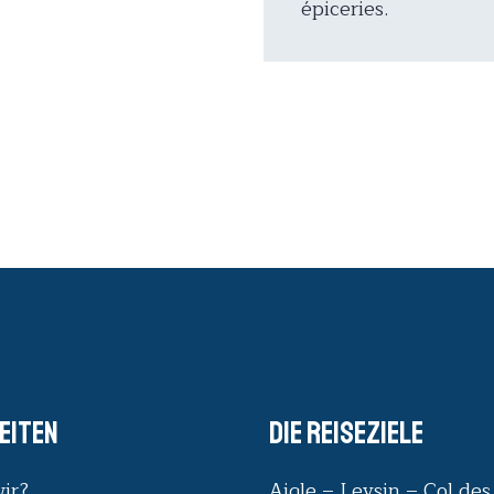
épiceries.
eiten
Die Reiseziele
ir?
Aigle – Leysin – Col de