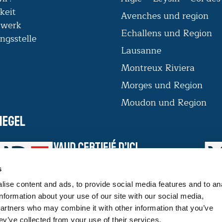
keit
Avenches und region
zwerk
Echallens und Region
ngsstelle
Lausanne
Montreux Riviera
Morges und Region
Moudon und Region
iegel
VAUD CERTIFIÉ D’ICI
Das Label VAUD CERTIFIÉ D'ICI bietet
s
den Verbrauchern eine Garantie für das
Know-how und die Rückverfolgbarkeit
ise content and ads, to provide social media features and to an
von Waadtländer Produkten.
information about your use of our site with our social media,
partners who may combine it with other information that you’ve
MEHR DAZU
ey’ve collected from your use of their services.