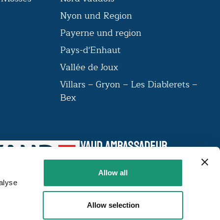
Nyon und Region
Payerne und region
Pays-d'Enhaut
Vallée de Joux
Villars – Gryon – Les Diablerets –
Bex
VAUD AMBASSADEUR
Das Label VAUD AMBASSADEUR
vereint eine Gemeinschaft von
Allow all
Institutionen, die anhand von 23
alyse
Kriterien mit einem Label versehen
werden.
Allow selection