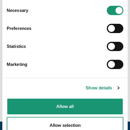
www.fermedelarosette.ch
Consent
Necessary
Selection
Preferences
Viande fraîche de boeuf
Statistics
Petite production
Marketing
Fabrication artisanale, produits de niche, quantités
produites limitées. Pouvant répondre aux
demandes de collaboration avec les petites
épiceries.
Show details
Allow all
Allow selection