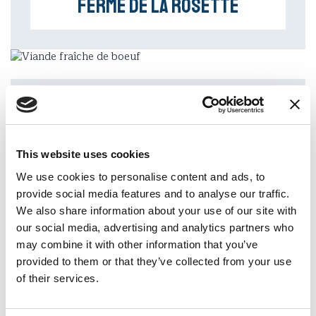
Ferme de la Rosette
Adresse
Les Moulins
This website uses cookies
We use cookies to personalise content and ads, to
provide social media features and to analyse our traffic.
Telefon
We also share information about your use of our site with
+41 (0)79 713 15 13
our social media, advertising and analytics partners who
may combine it with other information that you’ve
E-Mail
provided to them or that they’ve collected from your use
s-daenzer@hotmail.com
of their services.
Website