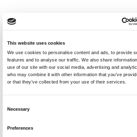
Öffnungszeiten und Tarife
This website uses cookies
Öffnungszeiten
We use cookies to personalise content and ads, to provide s
Vom 10 April 2026 bis 18 October 2026
features and to analyse our traffic. We also share informatio
use of our site with our social media, advertising and analyti
Montag - Sonntag
who may combine it with other information that you’ve provi
or that they’ve collected from your use of their services.
Montreux Riviera
Nachtleben
Consent
Necessary
Selection
Zurück
Preferences