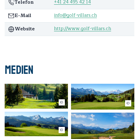
+41 24 495 42 14
Telefon
info@golf-villars.ch
E-Mail
http://www.golf-villars.ch
Website
Medien
btf effect
btf effect
btf effect