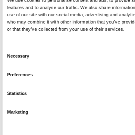
Öffnungszeiten und Tarife
We use cookies to personalise content and ads, to provide s
features and to analyse our traffic. We also share informatio
use of our site with our social media, advertising and analyti
Öffnungszeiten
who may combine it with other information that you’ve provi
or that they’ve collected from your use of their services.
Vom 09 May 2026 bis 31 October 2026
Montag - Freitag
Consent
Samstag - Sonntag
Necessary
Selection
Preferences
Tarife
Statistics
Von der Eröffnung bis zum 14. Juni und vom 16. Oktober bis zur
Schließung
Marketing
18-Loch
75.00 CHF
9-Loch
50.00 CHF