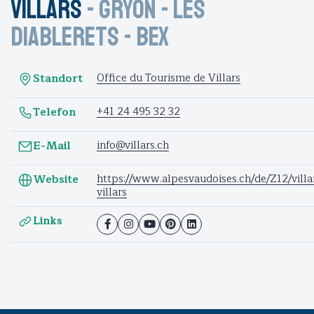
Villars
-
Gryon
-
Les
Diablerets
-
Bex
Office du Tourisme de Villars
Standort
+41 24 495 32 32
Telefon
info@villars.ch
E-Mail
https://www.alpesvaudoises.ch/de/Z12/villar
Website
villars
Links