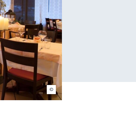
Lacotel
t