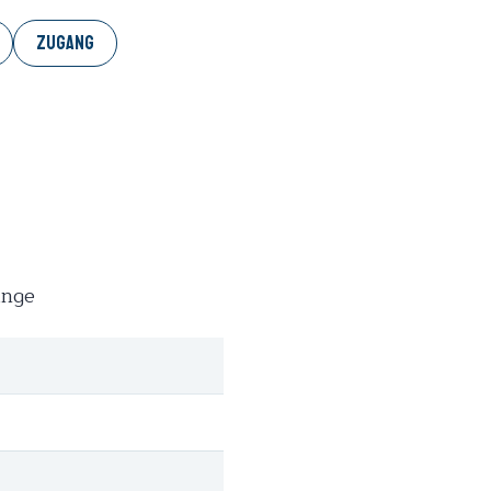
ZUGANG
änge