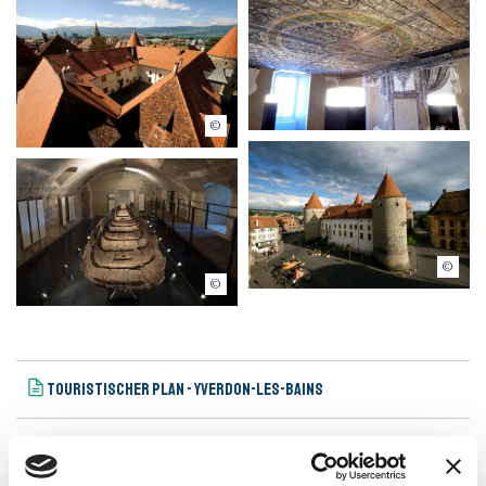
© Thierry Porchet
© Thierry Porchet
t région / Magali Koenig, Lausanne
Touristischer Plan - Yverdon-les-Bains