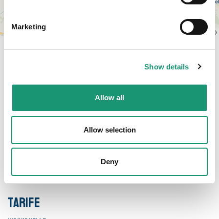
Marketing
Leaflet
|
© OpenStreetMap contributors, © CARTO
Show details
Öffnungszeiten und Tarife
Allow all
Öffnungszeiten
Allow selection
Keine Öffnungszeiten
Deny
Tarife