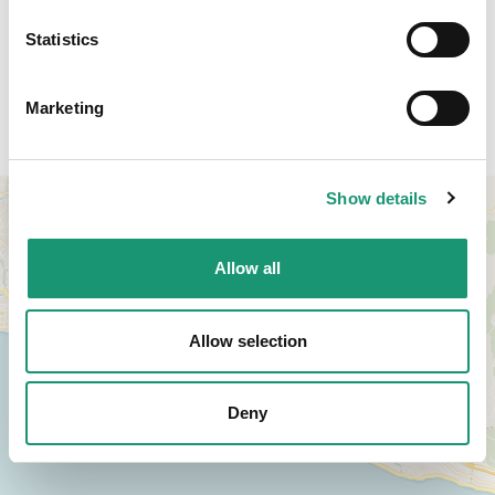
Statistics
Marketing
Zugang
Show details
+
−
Allow all
Allow selection
Deny