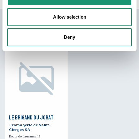
Allow selection
Produits certifiés
Deny
Le Brigand du Jorat
Fromagerie de Saint-
Cierges SA
Route de Lausanne 16