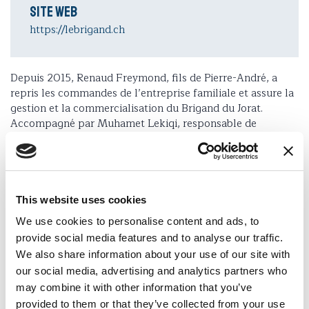
Site web
https://lebrigand.ch
Depuis 2015, Renaud Freymond, fils de Pierre-André, a
repris les commandes de l’entreprise familiale et assure la
gestion et la commercialisation du Brigand du Jorat.
Accompagné par Muhamet Lekiqi, responsable de
production, ami de la famille et personnalité
incontournable depuis le début de l’aventure, ils
poursuivent ensemble le développement de la marque.
This website uses cookies
We use cookies to personalise content and ads, to
Grande production
provide social media features and to analyse our traffic.
Fabrication importante, pouvant répondre aux
We also share information about your use of our site with
demandes de collaboration avec la restauration
collective et la grande distribution.
our social media, advertising and analytics partners who
may combine it with other information that you’ve
provided to them or that they’ve collected from your use