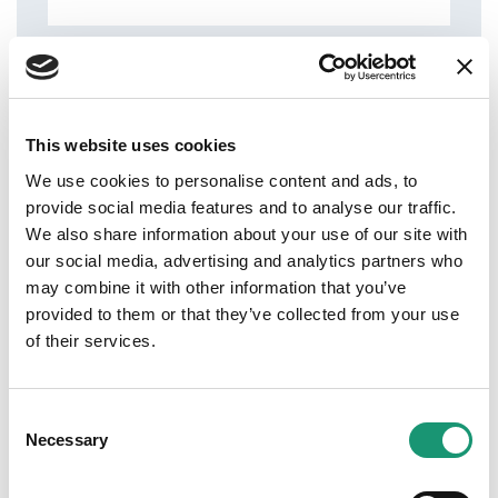
This website uses cookies
Adresse
We use cookies to personalise content and ads, to
Lausanne
provide social media features and to analyse our traffic.
We also share information about your use of our site with
our social media, advertising and analytics partners who
may combine it with other information that you’ve
Téléphone
provided to them or that they’ve collected from your use
0213126290
of their services.
Site web
https://maisonbuet.ch/
Consent
Necessary
Selection