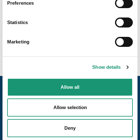
Preferences
Baguette blanche sur levain et longue fermentation
Statistics
Marketing
Show details
Allow all
Allow selection
Deny
Nos pages