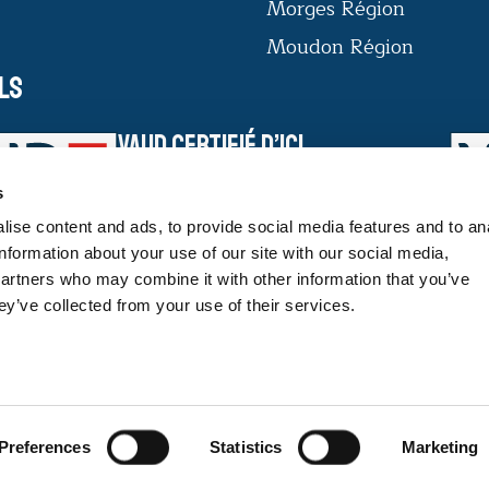
Morges Région
Moudon Région
ls
VAUD CERTIFIÉ D’ICI
Le label VAUD CERTIFIÉ D’ICI offre
s
aux consommateurs une garantie du
savoir-faire des productrices et
ise content and ads, to provide social media features and to an
producteurs et de la traçabilité des
information about your use of our site with our social media,
produits vaudois.
partners who may combine it with other information that you’ve
ey’ve collected from your use of their services.
EN SAVOIR PLUS
Politique de con
Preferences
Statistics
Marketing