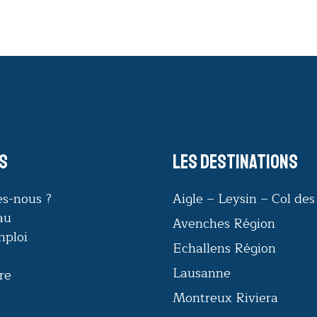
s
Les destinations
s-nous ?
Aigle – Leysin – Col de
au
Avenches Région
mploi
Echallens Région
Lausanne
re
Montreux Riviera