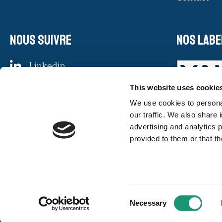
Nous suivre
Nos labe
Linkedin
Facebook
This website uses cookie
Instagram
We use cookies to personal
Youtube
our traffic. We also share 
advertising and analytics 
provided to them or that th
Consent
© 2023 Vaud. Tous droits réservés.
Necessary
Selection