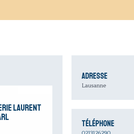
Adresse
Lausanne
erie Laurent
àrl
Téléphone
0213126290