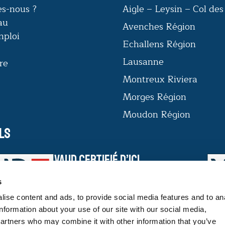
s-nous ?
Aigle – Leysin – Col de
au
Avenches Région
mploi
Echallens Région
Lausanne
re
Montreux Riviera
Morges Région
Moudon Région
ls
VAUD CERTIFIÉ D’ICI
Le label VAUD CERTIFIÉ D’ICI offre
s
aux consommateurs une garantie du
savoir-faire des productrices et
ise content and ads, to provide social media features and to an
producteurs et de la traçabilité des
information about your use of our site with our social media,
produits vaudois.
partners who may combine it with other information that you’ve