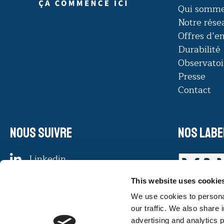
Qui somme
Notre rése
Offres d’e
Durabilité
Observatoi
Presse
Contact
Nous suivre
Nos labe
Linkedin
Facebook
This website uses cookie
Instagram
Youtube
We use cookies to personal
our traffic. We also share 
advertising and analytics 