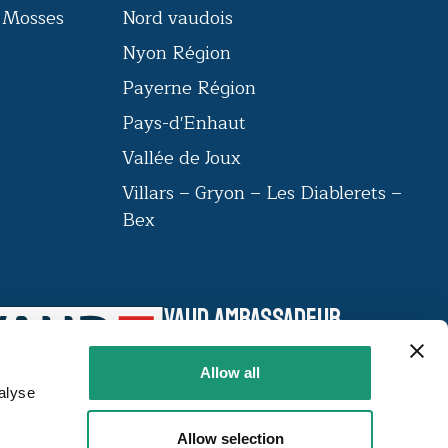
s Mosses
Nord vaudois
Nyon Région
Payerne Région
Pays-d'Enhaut
Vallée de Joux
Villars – Gryon – Les Diablerets –
Bex
VAUD AMBASSADEUR
Le label VAUD AMBASSADEUR réunit
une communauté d’institutions,
Allow all
labellisées autour de 23 critères, qui
alyse
incarnent l’excellence vaudoise et font
briller le canton.
Allow selection