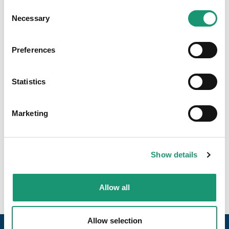
www.fermedelarosette.ch
Consent
Necessary
Selection
Preferences
Viande fraîche d'agneau
Statistics
Petite production
Marketing
Fabrication artisanale, produits de niche, quantités
produites limitées. Pouvant répondre aux
demandes de collaboration avec les petites
épiceries.
Show details
Allow all
Allow selection