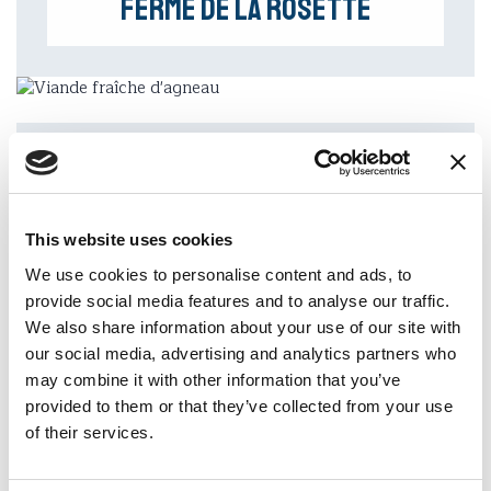
Ferme de la Rosette
Adresse
Les Moulins
This website uses cookies
We use cookies to personalise content and ads, to
provide social media features and to analyse our traffic.
Téléphone
We also share information about your use of our site with
+41 (0)79 713 15 13
our social media, advertising and analytics partners who
may combine it with other information that you’ve
E-mail
provided to them or that they’ve collected from your use
s-daenzer@hotmail.com
of their services.
Site web