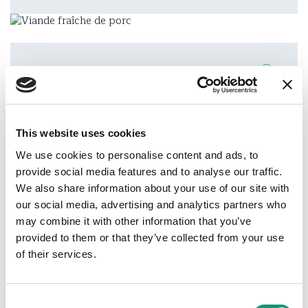
Adresse
Les Moulins
This website uses cookies
We use cookies to personalise content and ads, to
Téléphone
provide social media features and to analyse our traffic.
+41 (0)79 713 15 13
We also share information about your use of our site with
our social media, advertising and analytics partners who
E-mail
may combine it with other information that you’ve
s-daenzer@hotmail.com
provided to them or that they’ve collected from your use
of their services.
Site web
www.fermedelarosette.ch
Consent