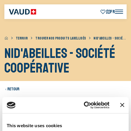
FR
TERROIR
TROUVER NOS PRODUITS LABELLISÉS
NID'ABEILLES - SOCIÉTÉ COOPÉRATIVE
Nid'Abeilles - Société
Coopérative
Retour
Magasin de proximité, au coeur de Lavaux, nous
proposons des produits régionaux et du terroir ainsi que
This website uses cookies
toute une gamme de produits alimentaires de qualité.