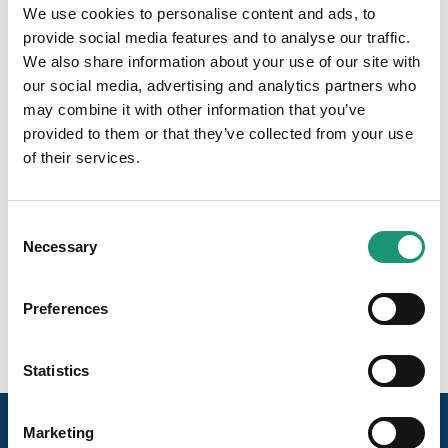
Nous sommes situés dans l’ancienne laiterie au centre de
We use cookies to personalise content and ads, to
Forel (Lavaux), à côté de la route principale. Il y a de
provide social media features and to analyse our traffic.
nombreuses places de parc et nous sommes ouverts du
We also share information about your use of our site with
mardi au dimanche. Notre équipe vous accueillera avec
our social media, advertising and analytics partners who
plaisir.
may combine it with other information that you’ve
provided to them or that they’ve collected from your use
Informations de contact
of their services.
Route de Vevey 1b
1072 Forel (Lavaux)
Consent
021 781 20 35
Necessary
Selection
romain@nidabeilles.ch
Preferences
Statistics
Marketing