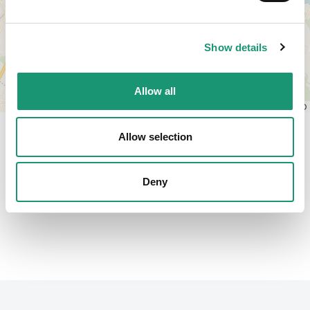
Show details
Allow all
Leaflet
|
© OpenStreetMap contributors, © CARTO
Allow selection
Nyon Région Tourisme
Sports & Loisirs
Deny
Retour