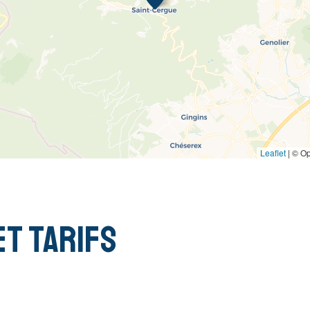
Leaflet
|
© Op
et tarifs