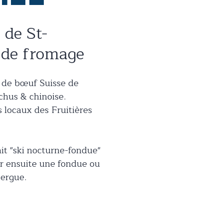
 de St-
t de fromage
e de bœuf Suisse de
chus & chinoise.
s locaux des Fruitières
ait "ski nocturne-fondue"
ter ensuite une fondue ou
Cergue.