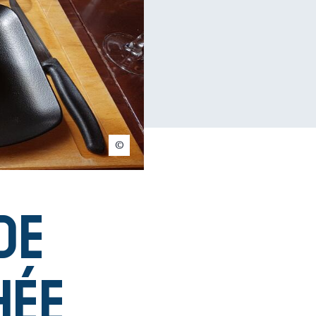
Gautier Maitre
de
hée