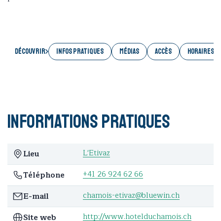
Découvrir
INFOS PRATIQUES
MÉDIAS
ACCÈS
HORAIRES E
Informations pratiques
L'Etivaz
Lieu
+41 26 924 62 66
Téléphone
chamois-etivaz@bluewin.ch
E-mail
http://www.hotelduchamois.ch
Site web