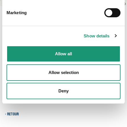
Leaflet
|
© OpenStreetMap contributors, © CARTO
Marketing
Horaires et tarifs
Show details
Horaires
Allow all
Aucun horaire
Allow selection
Deny
Pays-d’Enhaut Tourisme
Sports & Loisirs
Retour