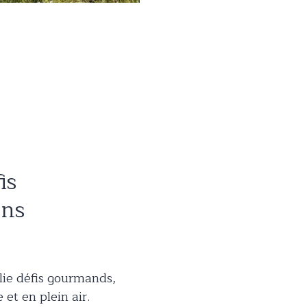
is
ons
lie défis gourmands,
et en plein air.