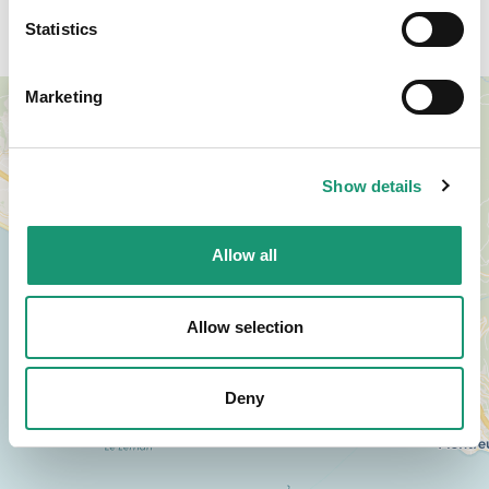
Accès
Statistics
Marketing
+
−
Show details
Allow all
Allow selection
Deny