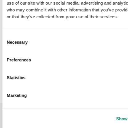
use of our site with our social media, advertising and analyti
Horaires
who may combine it with other information that you’ve provi
12 août 2026
or that they’ve collected from your use of their services.
Mercredi
Consent
Necessary
Selection
Avenches Tourisme
Visites et tours guidés
Preferences
Retour
Statistics
Marketing
Show 