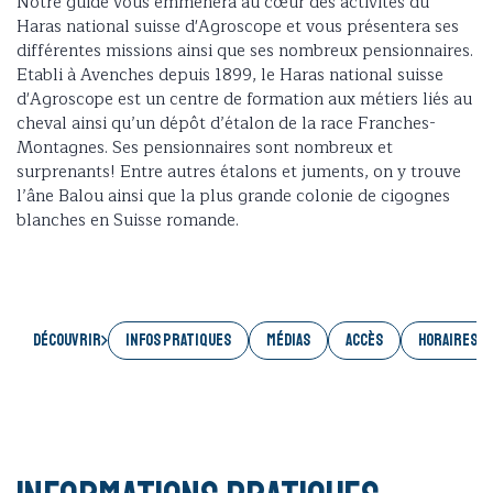
Notre guide vous emmènera au cœur des activités du
Haras national suisse d'Agroscope et vous présentera ses
différentes missions ainsi que ses nombreux pensionnaires.
Etabli à Avenches depuis 1899, le Haras national suisse
d'Agroscope est un centre de formation aux métiers liés au
cheval ainsi qu’un dépôt d’étalon de la race Franches-
Montagnes. Ses pensionnaires sont nombreux et
surprenants! Entre autres étalons et juments, on y trouve
l’âne Balou ainsi que la plus grande colonie de cigognes
blanches en Suisse romande.
Découvrir
INFOS PRATIQUES
MÉDIAS
ACCÈS
HORAIRES E