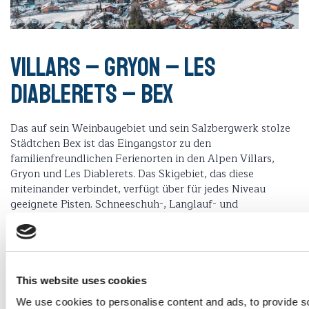
Villars – Gryon – Les
Diablerets – Bex
Das auf sein Weinbaugebiet und sein Salzbergwerk stolze
Städtchen Bex ist das Eingangstor zu den
familienfreundlichen Ferienorten in den Alpen Villars,
Gryon und Les Diablerets. Das Skigebiet, das diese
miteinander verbindet, verfügt über für jedes Niveau
geeignete Pisten. Schneeschuh-, Langlauf- und
Skitourenrouten sind ebenfalls auf der Karte verzeichnet.
Glacier 3000 bietet seinerseits ein Hochgebirgserlebnis für
jedermann mit einer atemberaubenden Aussicht auf
24 Viertausender.
This website uses cookies
We use cookies to personalise content and ads, to provide so
ENTDECKEN SIE DIE REGION
WEBSITE DES REISEZIELS