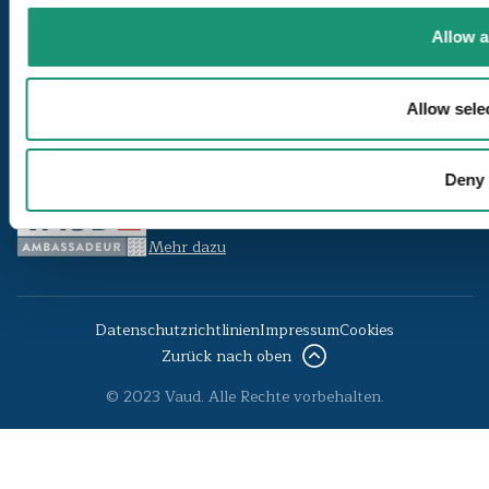
Allow a
Unsere Siegel
Allow sele
VAUD CERTIFIÉ D’ICI
Mehr dazu
Deny
VAUD AMBASSADEUR
Mehr dazu
Datenschutzrichtlinien
Impressum
Cookies
Zurück nach oben
© 2023 Vaud. Alle Rechte vorbehalten.