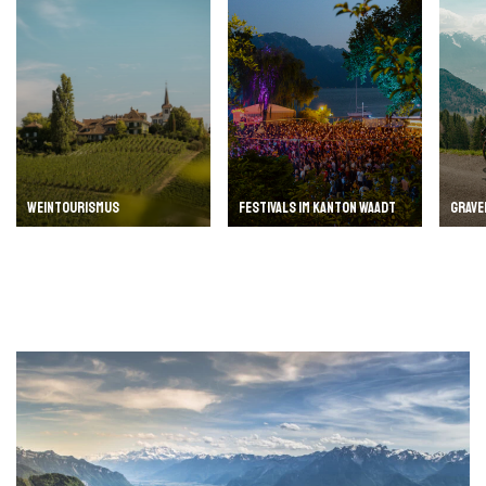
WEINTOURISMUS
FESTIVALS IM KANTON WAADT
GRAVE