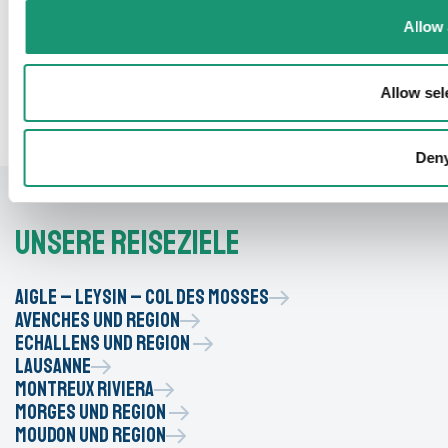
BEGINNT HIER
Allow 
Allow sel
Den
Unsere Reiseziele
Aigle – Leysin – Col des Mosses
Avenches und region
Echallens und Region
Lausanne
Montreux Riviera
Morges und Region
Moudon und Region