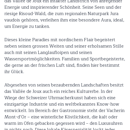
das Vallée de Joux ein intakter Landstrich von anregender
Energie und inspirierender Schönheit. Seine Seen und der
riesige Risoud-Wald, die zum regionalen Naturpark Jura
vaudois gehören, verleihen ihm eine besondere Aura, ideal,
um Energie zu tanken.
Dieses kleine Paradies mit nordischem Flair begeistert
neben seinen grossen Weiten und seiner erholsamen Stille
auch mit seinen Langlaufloipen und seinen
Wassersportmöglichkeiten. Familien und Sportbegeisterte,
die gerne an der frischen Luft sind, finden hier bestimmt
ihr Glück.
Abgesehen von seinen bezaubernden Landschaften besitzt
das Vallée de Joux auch ein reiches Kulturerbe. In der
Wiege der Schweizer Uhrmacherkunst haben sich eine
einzigartige Industrie und ein weltbekanntes Know-how
entwickelt. Im Bereich der Gastronomie steht der Vacherin
Mont-d’Or – eine winterliche Köstlichkeit, die kalt oder
warm im Ofen gebacken gegessen wird – den Luxusuhren
in nichts nach. Diese lokale Käsespezialität lockt jedes