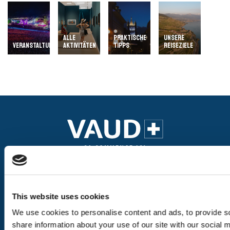
ALLE
PRAKTISCHE
UNSERE
VERANSTALTUNGEN
AKTIVITÄTEN
TIPPS
REISEZIELE
Unsere Seiten
This website uses cookies
We use cookies to personalise content and ads, to provide so
Die Reiseziele
share information about your use of our site with our social