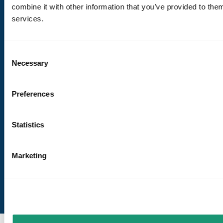
combine it with other information that you’ve provided to them
Uns folgen
services.
Consent
Unsere Siegel
Necessary
Selection
VAUD CERTIFIÉ D’ICI
Mehr dazu
Preferences
VAUD AMBASSADEUR
Statistics
Mehr dazu
Marketing
Datenschutzrichtlinien
Impressum
Cookies
Zurück nach oben
© 2023 Vaud. Alle Rechte vorbehalten.