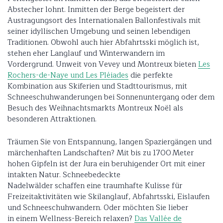
Abstecher lohnt. Inmitten der Berge begeistert der
Austragungsort des Internationalen Ballonfestivals mit
seiner idyllischen Umgebung und seinen lebendigen
Traditionen. Obwohl auch hier Abfahrtsski möglich ist,
stehen eher Langlauf und Winterwandern im
Vordergrund. Unweit von Vevey und Montreux bieten
Les
Rochers-de-Naye und Les Pléiades
die perfekte
Kombination aus Skiferien und Stadttourismus, mit
Schneeschuhwanderungen bei Sonnenuntergang oder dem
Besuch des Weihnachtsmarkts Montreux Noël als
besonderen Attraktionen.
Träumen Sie von Entspannung, langen Spaziergängen und
märchenhaften Landschaften? Mit bis zu 1700 Meter
hohen Gipfeln ist der Jura ein beruhigender Ort mit einer
intakten Natur. Schneebedeckte
Nadelwälder schaffen eine traumhafte Kulisse für
Freizeitaktivitäten wie Skilanglauf, Abfahrtsski, Eislaufen
und Schneeschuhwandern. Oder möchten Sie lieber
in einem Wellness-Bereich relaxen?
Das Vallée de