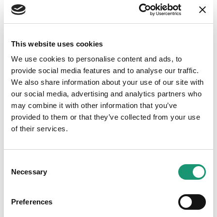
Schneeschuhwanderungen und weitere
Winteraktivitäten
This website uses cookies
Ob Sie rasante Schlittelerlebnisse suchen, leidenschaftlich
We use cookies to personalise content and ads, to
gerne mit Schneeschuhen unterwegs sind oder einfach nur
provide social media features and to analyse our traffic.
märchenhafte Winterlandschaften geniessen möchten –
We also share information about your use of our site with
auf dieser Seite finden Sie die besten Orte, um die
our social media, advertising and analytics partners who
Wintersaison in vollen Zügen zu erleben. Entdecken Sie
may combine it with other information that you’ve
unsere Destinationen, lassen Sie sich inspirieren und freuen
provided to them or that they’ve collected from your use
Sie sich auf unvergessliche Momente mitten im Winter.
of their services.
ENTDECKEN SIE DIE ROUTEN
Consent
Materialvermietung
Necessary
Selection
Sie möchten den Schnee geniessen und die Landschaften
des Kantons Waadt entdecken, wissen aber nicht, wo Sie
Preferences
die passende Ausrüstung finden? Auf den Websites der