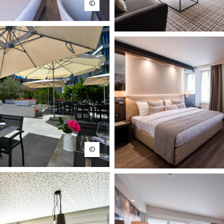
ôtel Ambassador Nyon
Boutiq
Restaurant Ulivo
Hôt