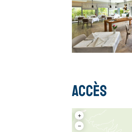
Accès
+
−