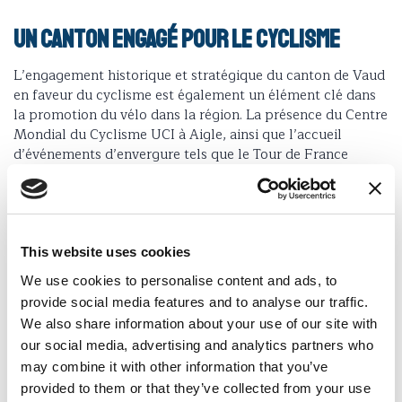
Un canton engagé pour le cyclisme
L’engagement historique et stratégique du canton de Vaud
en faveur du cyclisme est également un élément clé dans
la promotion du vélo dans la région. La présence du Centre
Mondial du Cyclisme UCI à Aigle, ainsi que l’accueil
d’événements d’envergure tels que le Tour de France
Femmes avec Zwift 2026 ou les Championnats du monde
de Gravel prévus en 2029 à Villars, illustrent cette
ambition forte.
This website uses cookies
Le supplément donne également la parole à Noemi Rüegg,
l’une des figures montantes du cyclisme suisse. Dans une
We use cookies to personalise content and ads, to
interview exclusive, la coureuse revient sur son parcours,
provide social media features and to analyse our traffic.
ses performances récentes et son rapport au vélo, en
We also share information about your use of our site with
soulignant la diversité exceptionnelle des terrains vaudois,
our social media, advertising and analytics partners who
allant des rives du Léman aux ascensions alpines.
may combine it with other information that you’ve
provided to them or that they’ve collected from your use