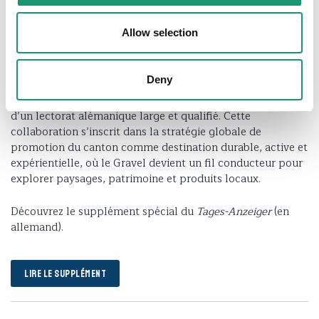
Une vitrine médiatique forte en Suisse
Allow selection
alémanique
Deny
Grâce à ce partenariat avec le
Tages-Anzeiger
, Vaud
Promotion renforce la visibilité du canton de Vaud auprès
d’un lectorat alémanique large et qualifié. Cette
collaboration s’inscrit dans la stratégie globale de
promotion du canton comme destination durable, active et
expérientielle, où le Gravel devient un fil conducteur pour
explorer paysages, patrimoine et produits locaux.
Découvrez le supplément spécial du
Tages-Anzeiger
(en
allemand).
LIRE LE SUPPLÉMENT