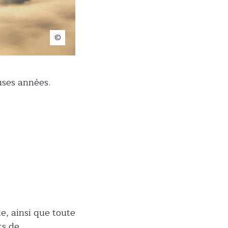
orenz Richard
uses années.
e, ainsi que toute
ts de