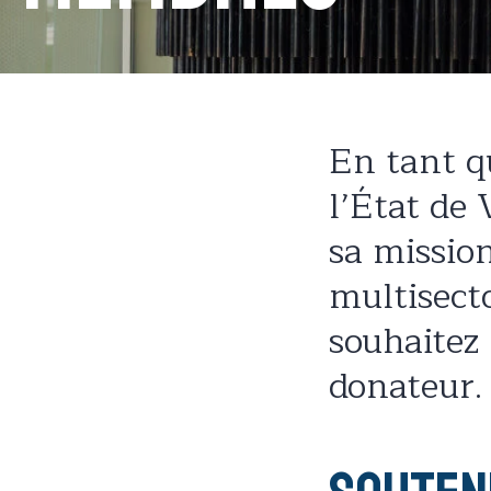
En tant q
l’État de
sa missio
multisect
souhaitez
donateur.