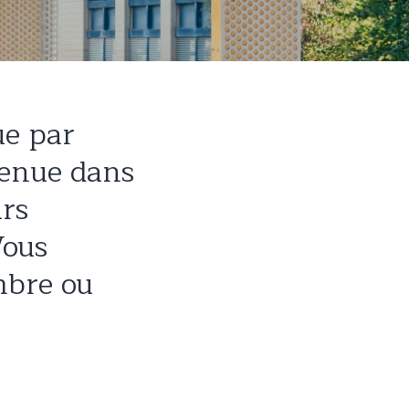
ue par
tenue dans
rs
Vous
mbre ou