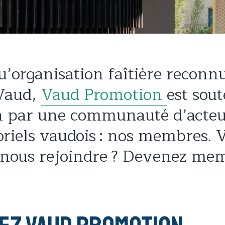
u’organisation faîtière reconn
 Vaud,
Vaud Promotion
est sou
n par une communauté d’acteu
oriels vaudois : nos membres. 
 nous rejoindre ? Devenez me