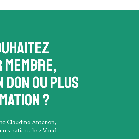
ouhaitez
r membre,
n don ou plus
mation ?
e Claudine Antenen,
nistration chez Vaud