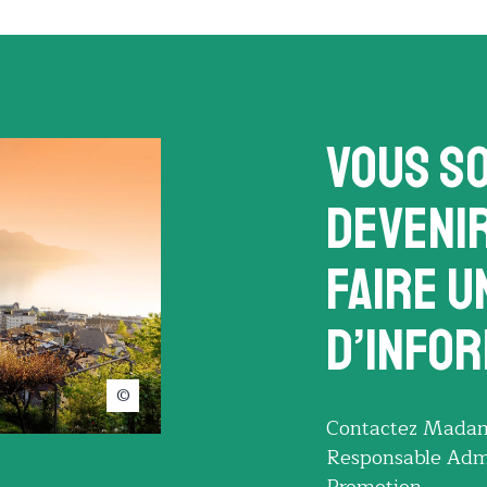
Vous s
deveni
faire u
d’infor
Jonathan Viey
Contactez Madam
Responsable Admi
Promotion