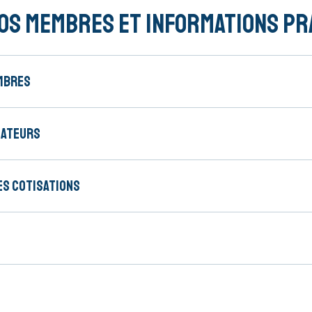
nos membres et informations pr
mbres
nateurs
es cotisations