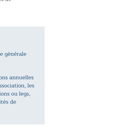
ée générale
ions annuelles
sociation, les
ions ou legs,
ités de