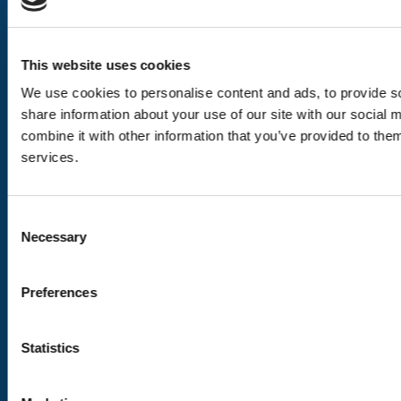
Nos pages
This website uses cookies
We use cookies to personalise content and ads, to provide so
Les destinations
share information about your use of our site with our social
combine it with other information that you’ve provided to them
Nous suivre
services.
Consent
Nos labels
Necessary
Selection
VAUD CERTIFIÉ D’ICI
En savoir plus
Preferences
VAUD AMBASSADEUR
Statistics
En savoir plus