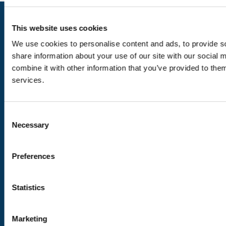
This website uses cookies
We use cookies to personalise content and ads, to provide so
share information about your use of our site with our social
combine it with other information that you’ve provided to them
services.
Nos pages
Consent
Les destinations
Necessary
Selection
Nous suivre
Preferences
Statistics
Nos labels
VAUD CERTIFIÉ D’ICI
Marketing
En savoir plus