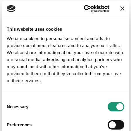
Le droit d’usage conféré à l’utilisateur sur notre site web
est personnel et privé. Toute représentation, reproduction,
diffusion ou autre usage du contenu du site web sur un
quelconque support pour un usage commercial, sont
prohibés. Le droit d’utilisation comprend uniquement
This website uses cookies
l’autorisation de consulter le site web et son contenu. Tout
We use cookies to personalise content and ads, to
autre usage est soumis à notre autorisation expresse
provide social media features and to analyse our traffic.
préalable.
We also share information about your use of our site with
our social media, advertising and analytics partners who
LIMITATION DE RESPONSABILITÉ
may combine it with other information that you’ve
provided to them or that they’ve collected from your use
Malgré le fait que nous accordions énormément
of their services.
d’attention à la création de notre site web, nous ne
pouvons pas garantir l’exactitude, ni le caractère complet
des informations publiées.
Consent
Necessary
Selection
Nous ne pouvons également pas garantir que le site web
et/ou les serveurs qui l’hébergent fonctionneront sans
interruptions, dysfonctionnements, erreurs, virus ou autres
Preferences
composants préjudiciables ou que ces problèmes pourront