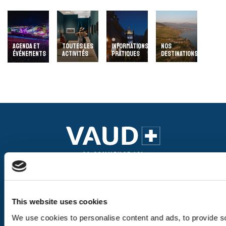
AGENDA ET
TOUTES LES
INFORMATIONS
NOS
ÉVÉNEMENTS
ACTIVITÉS
PRATIQUES
DESTINATIONS
Nos pages
This website uses cookies
We use cookies to personalise content and ads, to provide so
Les destinations