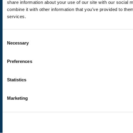
share information about your use of our site with our social
combine it with other information that you’ve provided to them
Nous suivre
services.
Consent
Nos labels
Necessary
Selection
VAUD CERTIFIÉ D’ICI
En savoir plus
Preferences
VAUD AMBASSADEUR
Statistics
En savoir plus
Marketing
Politique de confidentialité
Mentions légales
Cookies
Retour en haut
© 2023 Vaud. Tous droits réservés.