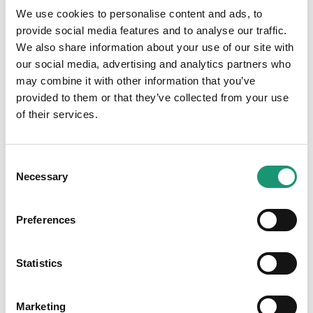
We use cookies to personalise content and ads, to
provide social media features and to analyse our traffic.
Critères
We also share information about your use of our site with
Le label comprend 23 critères de responsabilité
our social media, advertising and analytics partners who
sociétale des entreprises, répartis en 6 axes :
may combine it with other information that you’ve
provided to them or that they’ve collected from your use
Ancrage local
of their services.
Responsabilité sociale
Consent
Contribution positive
Necessary
Selection
Transparence et amélioration continue
Formation et innovation
Preferences
Responsabilité environnementale
Statistics
Marketing