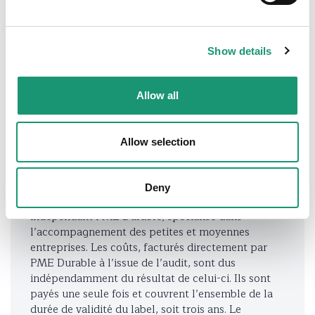
Certifiez votre entreprise !
Contactez-nous via notre
Show details
formulaire en ligne
Allow all
Conditions
Allow selection
Le label VAUD AMBASSADEUR est destiné aux
entreprises ayant au minimum deux ans
d’existence. Il est attribué pour une durée de 3 ans,
Deny
à l’issue d’un audit réalisé par l’organisme
indépendant PME Durable, spécialisé dans
l’accompagnement des petites et moyennes
entreprises. Les coûts, facturés directement par
PME Durable à l’issue de l’audit, sont dus
indépendamment du résultat de celui-ci. Ils sont
payés une seule fois et couvrent l’ensemble de la
durée de validité du label, soit trois ans. Le