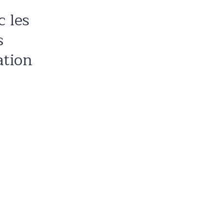
c les
s
ation