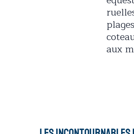
équest
ruelle
plages
coteau
aux mu
Les incontournables 