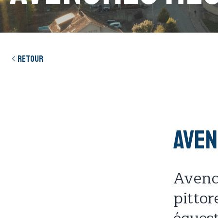
Retour
Ave
Avench
pittor