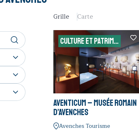
Grille
Carte
CULTURE ET PATRIMOINE
Aventicum – Musée romain
d’Avenches
Avenches Tourisme