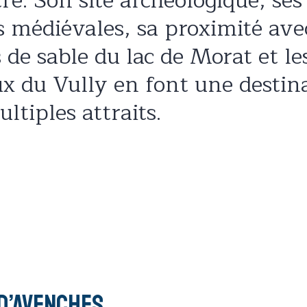
re. Son site archéologique, ses
s médiévales, sa proximité ave
 de sable du lac de Morat et le
x du Vully en font une destin
ltiples attraits.
d’Avenches