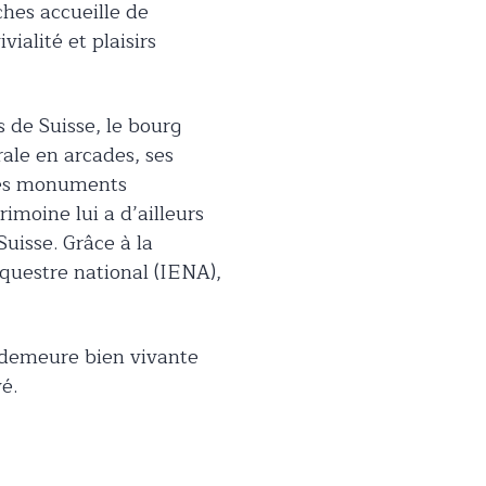
ches accueille de
ialité et plaisirs
s de Suisse, le bourg
ale en arcades, ses
 ses monuments
imoine lui a d’ailleurs
Suisse. Grâce à la
équestre national (IENA),
s demeure bien vivante
vé.