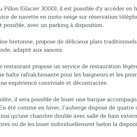
 Pillon (Glacier 3000), il est possible d'y accéder en 
vice de navette en moto-neige sur réservation télépho
 possible, avec un parking à disposition.
gine bretonne, propose de délicieux plats traditionne
ande, adapté aux saisons.
 le restaurant propose un service de restauration légèr
ne halte rafraîchissante pour les baigneurs et les p
e expérience conviviale et décontractée.
olite, il sera possible de louer une barque accompag
 En été comme en hiver, l’auberge dispose de quatre
 ainsi qu'une chambre double avec salle de bain externe
res ou de les louer individuellement (selon la disponib