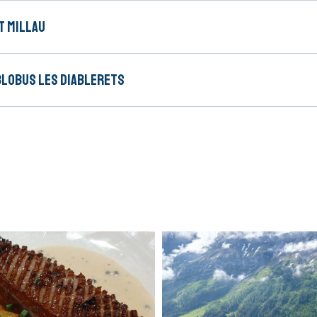
t Millau
blobus Les Diablerets