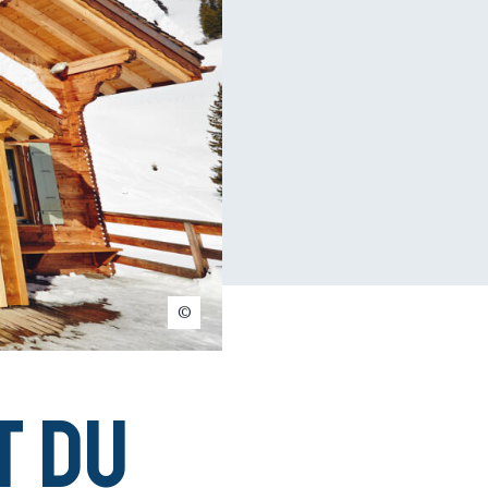
quard / Bestjobers
t du