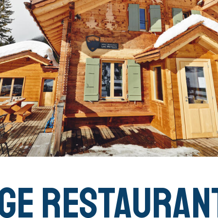
©MaxCo
ge Restauran