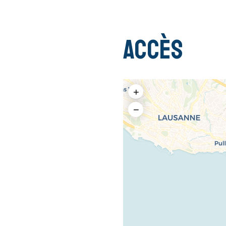
Accès
+
−