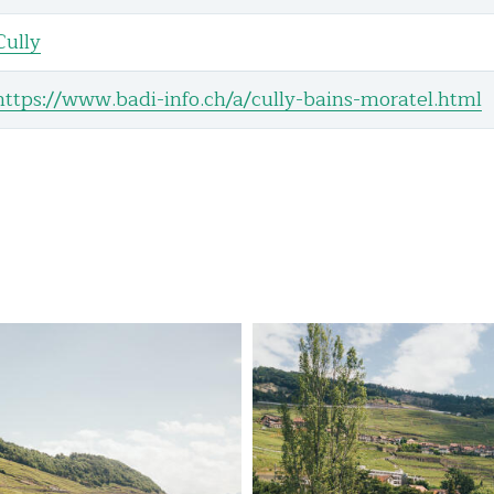
Cully
https://www.badi-info.ch/a/cully-bains-moratel.html