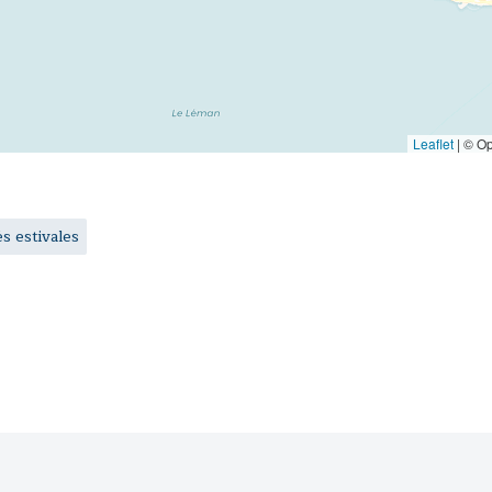
Leaflet
|
© Op
és estivales