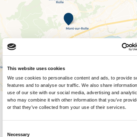
This website uses cookies
We use cookies to personalise content and ads, to provide s
features and to analyse our traffic. We also share informatio
Leaflet
|
© OpenStreetMap contributors, © CARTO
use of our site with our social media, advertising and analyti
who may combine it with other information that you’ve provi
or that they’ve collected from your use of their services.
Horaires et tarifs
Consent
Necessary
Selection