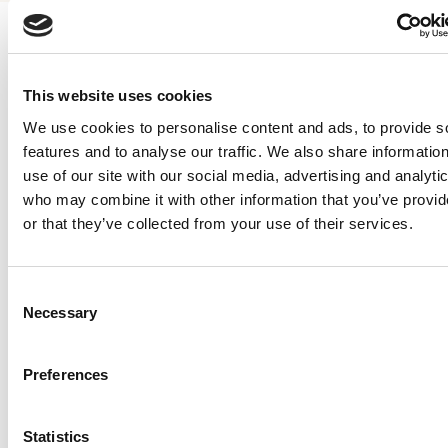
This website uses cookies
Horaires et tarifs
We use cookies to personalise content and ads, to provide s
features and to analyse our traffic. We also share informatio
use of our site with our social media, advertising and analyti
who may combine it with other information that you’ve provi
Tarifs
or that they’ve collected from your use of their services.
Tarif individuel
Consent
Plein tarif aller simple
9.20 CHF
Necessary
Selection
Plein tarif aller-retour
18.40 CHF
Preferences
Demi-tarif aller simple
4.60 CHF
Demi-tarif aller-retour
9.20 CHF
Statistics