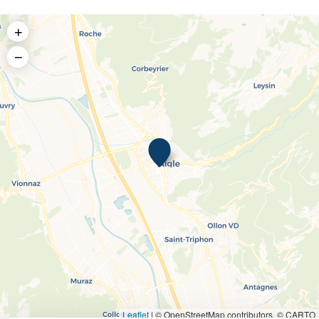
+
−
Leaflet
|
© OpenStreetMap contributors, © CARTO