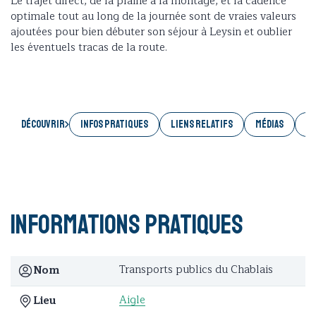
Le trajet direct, de la plaine à la montage, et la cadence
optimale tout au long de la journée sont de vraies valeurs
ajoutées pour bien débuter son séjour à Leysin et oublier
les éventuels tracas de la route.
Découvrir
INFOS PRATIQUES
LIENS RELATIFS
MÉDIAS
AC
Informations pratiques
Transports publics du Chablais
Nom
Aigle
Lieu