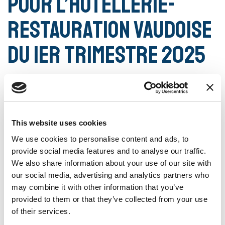
pour l’hôtellerie-
restauration vaudoise
du 1er trimestre 2025
L’enquête conjoncturelle menée par
la
Commission Conjoncture Vaudoise
révèle un début d’année en demi-
This website uses cookies
teinte pour le secteur.
We use cookies to personalise content and ads, to
provide social media features and to analyse our traffic.
We also share information about your use of our site with
Du côté de la restauration, 60% des établissements
our social media, advertising and analytics partners who
signalent une baisse des ventes, soit la proportion la plus
may combine it with other information that you’ve
importante depuis la fin de la crise sanitaire. Toutes les
provided to them or that they’ve collected from your use
catégories de restaurants ont en effet été confrontées à un
of their services.
manque de clientèle.