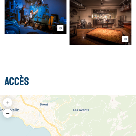
Pixhit
Ludo Photographie
Accès
+
−