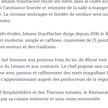
Johann Stauffacher reçoit ses hôtes dans le cadre acc
 l’ambiance feutrée et intimiste de la salle à mange
ie. La terrasse ombragée et bordée de verdure sera u
vales.
fs étoilés, Johann Stauffacher dirige depuis 2016 le 
 et moderne, simple et raffinée, couronnée de 15 poin
es saveurs et des traditions.
fait honneur aux poissons frais du lac de Morat tout 
le du Léman et aux crustacés. Le chef propose une cui
e avec passion et raffinement des mets magnifiant le
n s’approvisionnant auprès des producteurs de la régio
 l’Amphithéâtre et des Thermes romains, le Restaura
 par sa cuisine inventive et sans cesse renouvelée.