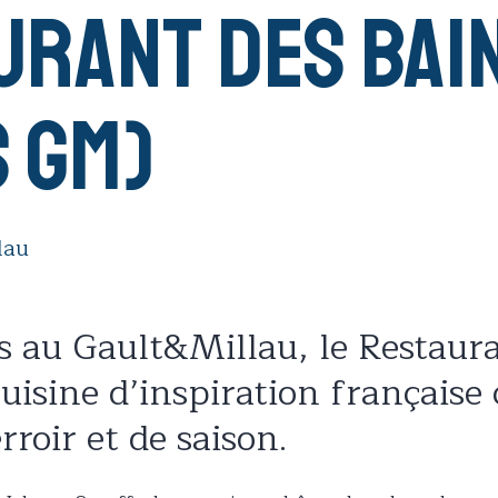
rant des Bain
s GM)
lau
s au Gault&Millau, le Restaur
uisine d’inspiration français
rroir et de saison.