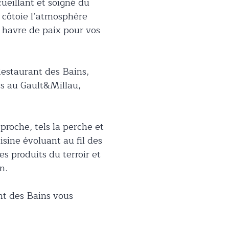
ueillant et soigné du
r côtoie l’atmosphère
n havre de paix pour vos
Restaurant des Bains,
ts au Gault&Millau,
proche, tels la perche et
sine évoluant au fil des
s produits du terroir et
n.
nt des Bains vous