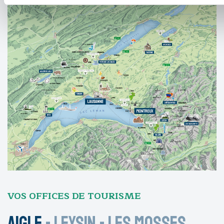
VOS OFFICES DE TOURISME
Aigle
-
Leysin
-
Les Mosses