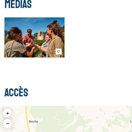
Médias
Marcellin Piguet
Accès
+
−