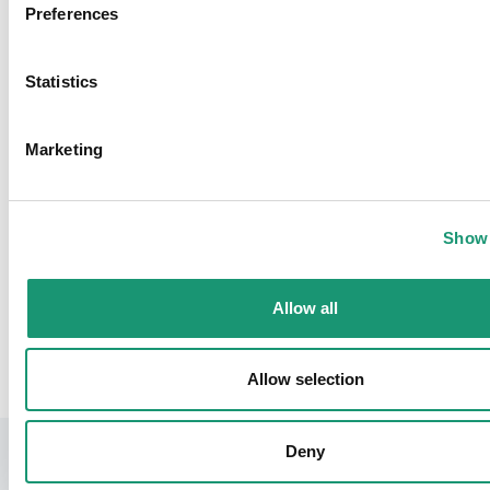
Horaires et tarifs
Preferences
Horaires
Statistics
Aucun horaire
Marketing
Aigle-Leysin-Les Mosses
Gastronomie & vin
Show 
Retour
Allow all
Allow selection
Deny