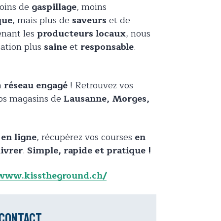
ins de
gaspillage
, moins
que
, mais plus de
saveurs
et de
enant les
producteurs locaux
, nous
tation plus
saine
et
responsable
.
n
réseau engagé
! Retrouvez vos
nos magasins de
Lausanne, Morges,
z
en ligne
, récupérez vos courses
en
livrer
.
Simple, rapide et pratique !
/www.kisstheground.ch/
 contact