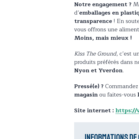
Notre engagement ?
Mo
d’
emballages en plasti
transparence
! En sout
vous offrons une alimen
Moins, mais mieux !
Kiss The Ground
, c’est u
produits préférés dans 
Nyon et Yverdon
.
Pressé(e) ?
Commande
magasin
ou faites-vous
Site internet :
https:/
Informations de