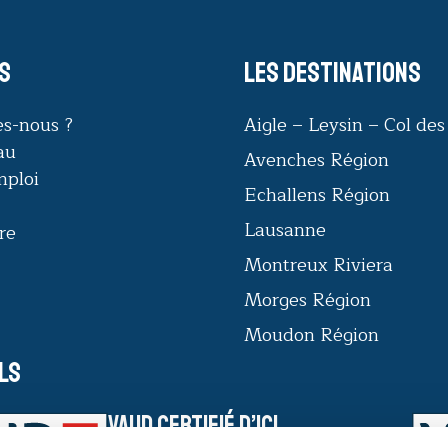
s
Les destinations
s-nous ?
Aigle – Leysin – Col de
au
Avenches Région
mploi
Echallens Région
Lausanne
re
Montreux Riviera
Morges Région
Moudon Région
ls
VAUD CERTIFIÉ D’ICI