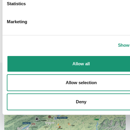
Statistics
Morges Région Tourisme
Musées
Marketing
Retour
Show 
Allow all
Allow selection
Deny