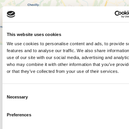
This website uses cookies
Leaflet
|
© OpenStreetMap contributors, © CARTO
We use cookies to personalise content and ads, to provide s
features and to analyse our traffic. We also share informatio
use of our site with our social media, advertising and analyti
who may combine it with other information that you’ve provi
or that they’ve collected from your use of their services.
Horaires et tarifs
Horaires
Consent
Necessary
Selection
Du 24 mars 2026 to 27 septembre 2026
Mardi - Dimanche
Preferences