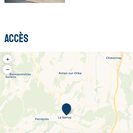
Accès
+
−