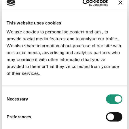
Des journalistes de TF1 s’extasient autour des
fondues
du BAM
dans le JT de 13H.
Le sport à l’honneur sur France Info avec
les JO de
This website uses cookies
Paris vu des rives du Léman
.
We use cookies to personalise content and ads, to
Suite au voyage de presse “In Vino Veritas”, le
provide social media features and to analyse our traffic.
Weinbeobachter Schweiz a publié deux articles :
We also share information about your use of our site with
– «
Du Chasselas au Merlot
»
our social media, advertising and analytics partners who
– un focus sur le
Domaine La Capitaine
.
may combine it with other information that you’ve
provided to them or that they’ve collected from your use
Le dernier épisode de l’émission
Agriculture durable
du label
VAUD CERTIFIÉ D’ICI
est passé à La Télé
of their services.
avec, au programme :
–
Tromper les ravageurs
–
Zoom sur le pak-choï
Consent
–
Surfaces agricoles et biodiversité
Necessary
Selection
–
Les Journées des grandes cultures bio
Preferences
En version papier