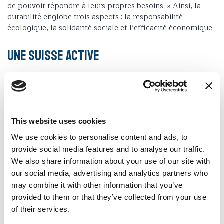
de pouvoir répondre à leurs propres besoins. » Ainsi, la
durabilité englobe trois aspects : la responsabilité
écologique, la solidarité sociale et l’efficacité économique.
Une Suisse active
L’Office fédéral du développement territorial – ARE
s’occupe des questions relatives à l’aménagement du
territoire, à la politique de mobilité et au développement
durable au niveau national. Il collabore avec les cantons et
communes du pays, et les oriente sur ces thématiques. En
This website uses cookies
parallèle,
l’Agenda 2030 pour le développement durable
We use cookies to personalise content and ads, to
pose un cadre de référence national sur les objectifs à
provide social media features and to analyse our traffic.
atteindre et les différents efforts déployés.
We also share information about your use of our site with
our social media, advertising and analytics partners who
Un canton durable
may combine it with other information that you’ve
provided to them or that they’ve collected from your use
L’Office cantonal de la durabilité et du climat
assure la
of their services.
coordination des politiques de durabilité et climatique du
Canton de Vaud. Il joue également le rôle d’expert et